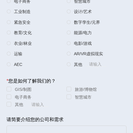
电子商务
智慧城市


工业制造
设计/艺术


紧急安全
数字孪生/元界


教育/文化
能源/电力


衣业/林业
电影/游戏


运输
AR/VR虚拟现实


AEC
其他


*
您是如何了解我们的？
GIS/制图
旅游/博物馆
电子商务
智慧城市
其他
请简要介绍您的公司和需求