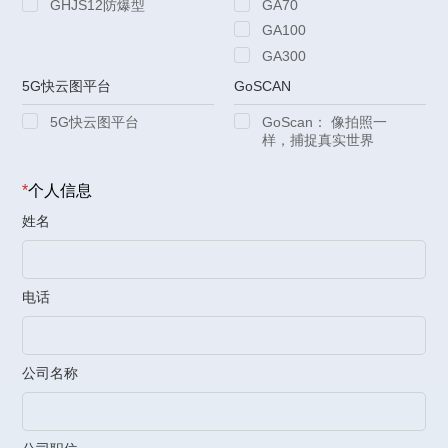
GHJS12防爆型
GA70
GA100
GA300
5G快云图平台
GoSCAN
5G快云图平台
GoScan： 像拍照一
样，捕捉真实世界
*
个人信息
姓名
电话
公司名称