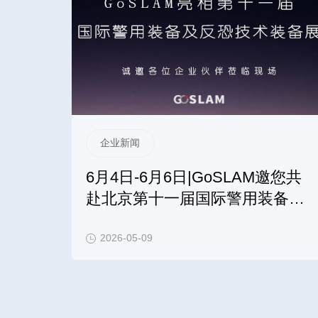
企业新闻
6月4日-6月6日|GoSLAM邀您共
赴北京第十一届国际警用装备及
反恐技术装备展！
2026-05-09