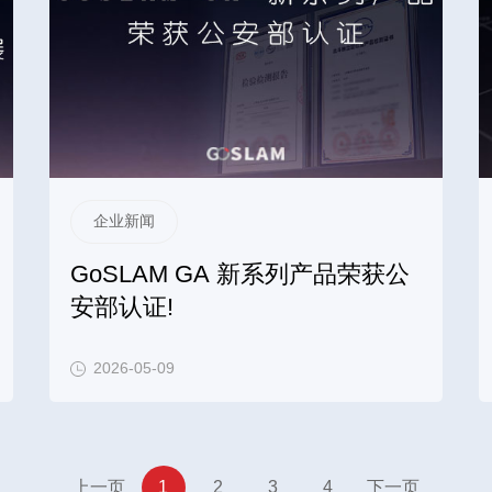
企业新闻
GoSLAM GA 新系列产品荣获公
安部认证!
2026-05-09
上一页
1
2
3
4
下一页