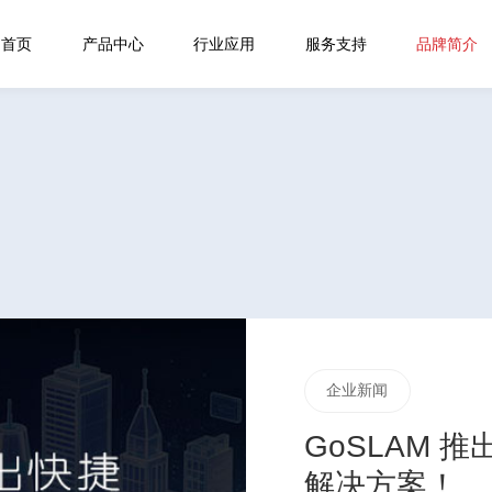
首页
产品中心
行业应用
服务支持
品牌简介
企业新闻
GoSLAM 推出
解决方案！